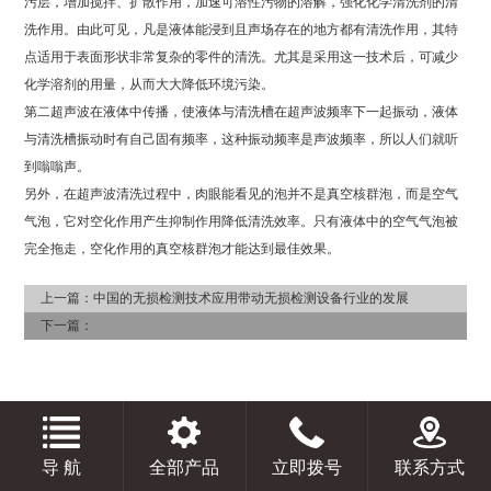
污层，增加搅拌、扩散作用，加速可溶性污物的溶解，强化化学清洗剂的清
洗作用。由此可见，凡是液体能浸到且声场存在的地方都有清洗作用，其特
点适用于表面形状非常复杂的零件的清洗。尤其是采用这一技术后，可减少
化学溶剂的用量，从而大大降低环境污染。
第二超声波在液体中传播，使液体与清洗槽在超声波频率下一起振动，液体
与清洗槽振动时有自己固有频率，这种振动频率是声波频率，所以人们就听
到嗡嗡声。
另外，在超声波清洗过程中，肉眼能看见的泡并不是真空核群泡，而是空气
气泡，它对空化作用产生抑制作用降低清洗效率。只有液体中的空气气泡被
完全拖走，空化作用的真空核群泡才能达到最佳效果。
上一篇：
中国的无损检测技术应用带动无损检测设备行业的发展
下一篇：
导 航
全部产品
立即拨号
联系方式