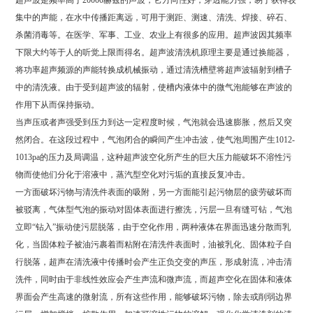
超声波是频率高于20000赫兹的声波，它方向性好，穿透能力强，易于获得较
集中的声能，在水中传播距离远，可用于测距、测速、清洗、焊接、碎石、
杀菌消毒等。在医学、军事、工业、农业上有很多的应用。超声波因其频率
下限大约等于人的听觉上限而得名。超声波清洗机原理主要是通过换能器，
将功率超声频源的声能转换成机械振动，通过清洗槽壁将超声波辐射到槽子
中的清洗液。由于受到超声波的辐射，使槽内液体中的微气泡能够在声波的
作用下从而保持振动。
当声压或者声强受到压力到达一定程度时候，气泡就会迅速膨胀，然后又突
然闭合。在这段过程中，气泡闭合的瞬间产生冲击波，使气泡周围产生1012-
1013pa的压力及局调温，这种超声波空化所产生的巨大压力能破坏不溶性污
物而使他们分化于溶液中，蒸汽型空化对污垢的直接反复冲击。
一方面破坏污物与清洗件表面的吸附，另一方面能引起污物层的疲劳破坏而
被驳离，气体型气泡的振动对固体表面进行擦洗，污层一旦有缝可钻，气泡
立即“钻入”振动使污层脱落，由于空化作用，两种液体在界面迅速分散而乳
化，当固体粒子被油污裹着而粘附在清洗件表面时，油被乳化、固体粒子自
行脱落，超声在清洗液中传播时会产生正负交变的声压，形成射流，冲击清
洗件，同时由于非线性效应会产生声流和微声流，而超声空化在固体和液体
界面会产生高速的微射流，所有这些作用，能够破坏污物，除去或削弱边界